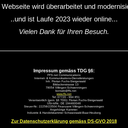
 Webseite wird überarbeitet und modernisie
..und ist Laufe 2023 wieder online...
Vielen Dank für Ihren Besuch.
Impressum gemäss TDG §6:
FFS.net Communications
Internet- & Kommunikations-Dienstleistungen
Inh. Florian Fuchs-Steigerwald
Bildackerstrasse 13
78054 Villingen-Schwenningen
kontakt@ffs.net
www.ffs.net
Tel: 07720 - 994 851
Verantwortlich (gem. §6 TDG): Florian Fuchs-Steigerwald
USt-IdNr.: DE 194460046
Steuer-Nr.: 22258/23504 Finanzamt Villingen-Schwenningen
Angehörige Kammer:
Industrie & Handelskammer Schwarzwald-Baar-Heuberg
Zur Datenschutzerklärung gemäss DS-GVO 2018